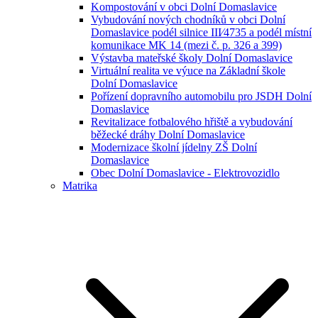
Kompostování v obci Dolní Domaslavice
Vybudování nových chodníků v obci Dolní
Domaslavice podél silnice III⁄4735 a podél místní
komunikace MK 14 (mezi č. p. 326 a 399)
Výstavba mateřské školy Dolní Domaslavice
Virtuální realita ve výuce na Základní škole
Dolní Domaslavice
Pořízení dopravního automobilu pro JSDH Dolní
Domaslavice
Revitalizace fotbalového hřiště a vybudování
běžecké dráhy Dolní Domaslavice
Modernizace školní jídelny ZŠ Dolní
Domaslavice
Obec Dolní Domaslavice - Elektrovozidlo
Matrika