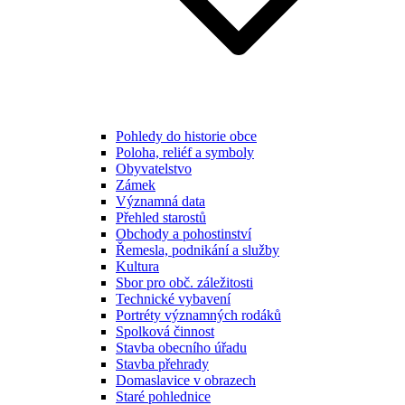
Pohledy do historie obce
Poloha, reliéf a symboly
Obyvatelstvo
Zámek
Významná data
Přehled starostů
Obchody a pohostinství
Řemesla, podnikání a služby
Kultura
Sbor pro obč. záležitosti
Technické vybavení
Portréty významných rodáků
Spolková činnost
Stavba obecního úřadu
Stavba přehrady
Domaslavice v obrazech
Staré pohlednice