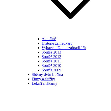
Aktuálně
Historie zahrádkářů
Vybavení Domu zahrádkářů
Soutěž 2013
Soutěž 2012
Soutěž 2011
Soutěž 2010
Soutěž 2009
Sběrný dvůr Lučina
Firmy a služby
Lékaři a lékárny