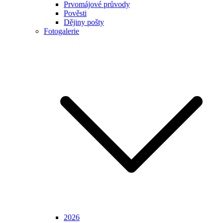
Prvomájové průvody
Pověsti
Dějiny pošty
Fotogalerie
2026