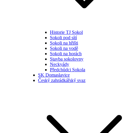
Historie TJ Sokol
Sokoli pod sítí
Sokoli na hřišti
Sokoli na vodě
Sokoli na horách
Stavba sokolovny
Neckyády
Předchůdci Sokola
SK Domaslavice
Český zahrádkářský svaz