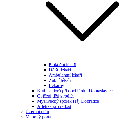
Praktiční lékaři
Dětští lékaři
Ambulantní lékaři
Zubní lékaři
Lékárny
Klub seniorů při obci Dolní Domaslavice
Cvičení dětí s rodiči
Myslivecký spolek Háj-Dobratice
Atletika pro radost
Územní plán
Mapový portál