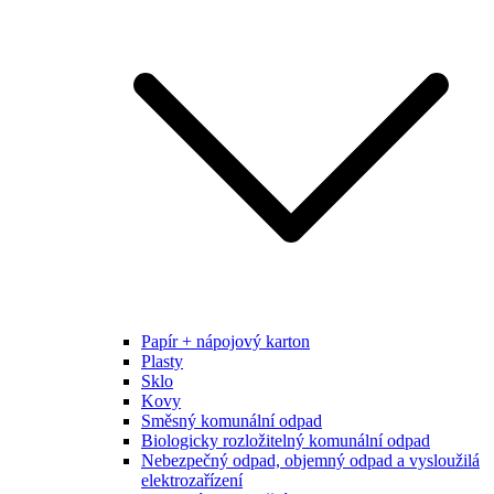
Papír + nápojový karton
Plasty
Sklo
Kovy
Směsný komunální odpad
Biologicky rozložitelný komunální odpad
Nebezpečný odpad, objemný odpad a vysloužilá
elektrozařízení