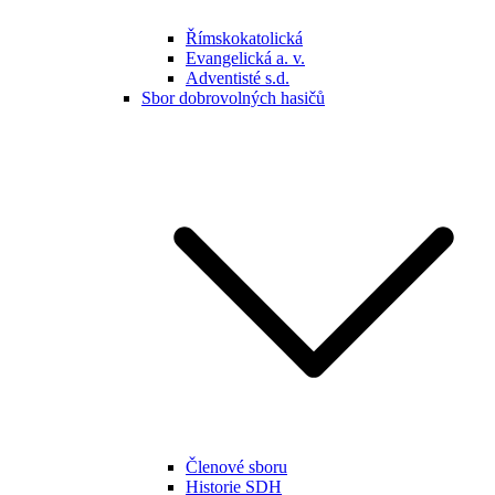
Římskokatolická
Evangelická a. v.
Adventisté s.d.
Sbor dobrovolných hasičů
Členové sboru
Historie SDH