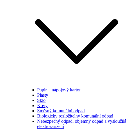
Papír + nápojový karton
Plasty
Sklo
Kovy
Směsný komunální odpad
Biologicky rozložitelný komunální odpad
Nebezpečný odpad, objemný odpad a vysloužilá
elektrozařízení