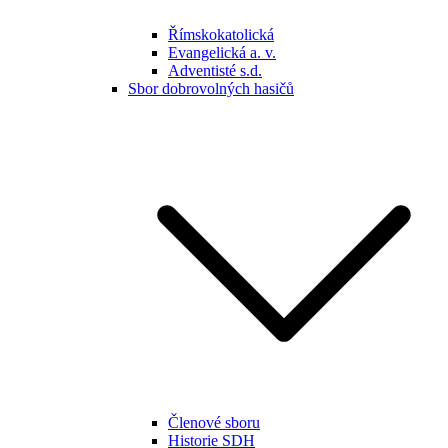
Římskokatolická
Evangelická a. v.
Adventisté s.d.
Sbor dobrovolných hasičů
Členové sboru
Historie SDH