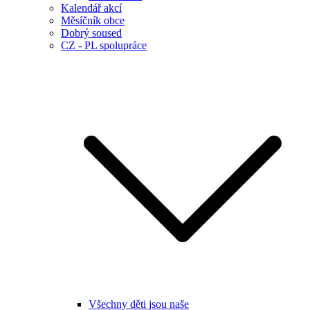
Kalendář akcí
Měsíčník obce
Dobrý soused
CZ - PL spolupráce
Všechny děti jsou naše