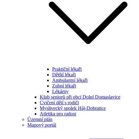
Praktiční lékaři
Dětští lékaři
Ambulantní lékaři
Zubní lékaři
Lékárny
Klub seniorů při obci Dolní Domaslavice
Cvičení dětí s rodiči
Myslivecký spolek Háj-Dobratice
Atletika pro radost
Územní plán
Mapový portál