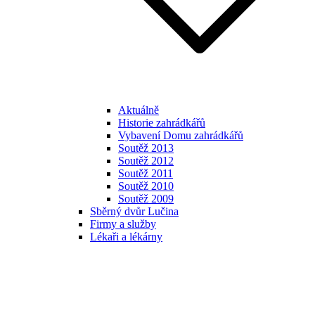
Aktuálně
Historie zahrádkářů
Vybavení Domu zahrádkářů
Soutěž 2013
Soutěž 2012
Soutěž 2011
Soutěž 2010
Soutěž 2009
Sběrný dvůr Lučina
Firmy a služby
Lékaři a lékárny