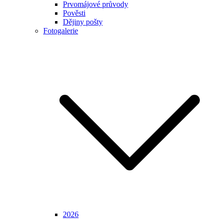
Prvomájové průvody
Pověsti
Dějiny pošty
Fotogalerie
2026