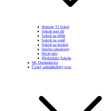
Historie TJ Sokol
Sokoli pod sítí
Sokoli na hřišti
Sokoli na vodě
Sokoli na horách
Stavba sokolovny
Neckyády
Předchůdci Sokola
SK Domaslavice
Český zahrádkářský svaz