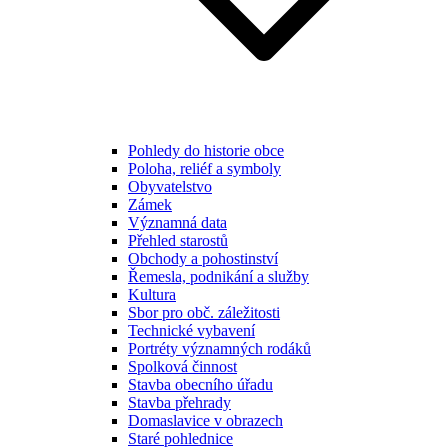
Pohledy do historie obce
Poloha, reliéf a symboly
Obyvatelstvo
Zámek
Významná data
Přehled starostů
Obchody a pohostinství
Řemesla, podnikání a služby
Kultura
Sbor pro obč. záležitosti
Technické vybavení
Portréty významných rodáků
Spolková činnost
Stavba obecního úřadu
Stavba přehrady
Domaslavice v obrazech
Staré pohlednice