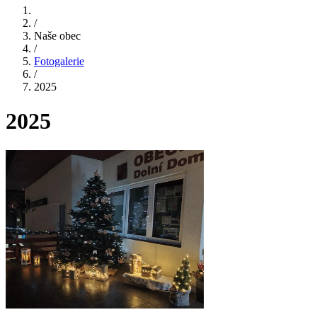
/
Naše obec
/
Fotogalerie
/
2025
2025