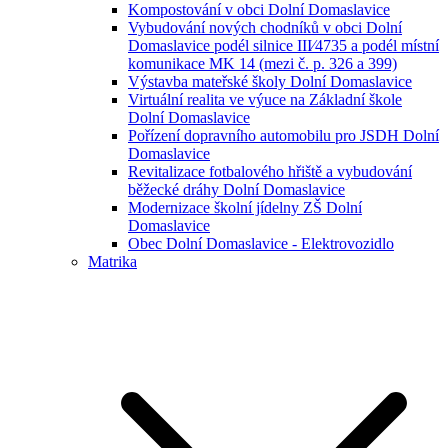
Kompostování v obci Dolní Domaslavice
Vybudování nových chodníků v obci Dolní
Domaslavice podél silnice III⁄4735 a podél místní
komunikace MK 14 (mezi č. p. 326 a 399)
Výstavba mateřské školy Dolní Domaslavice
Virtuální realita ve výuce na Základní škole
Dolní Domaslavice
Pořízení dopravního automobilu pro JSDH Dolní
Domaslavice
Revitalizace fotbalového hřiště a vybudování
běžecké dráhy Dolní Domaslavice
Modernizace školní jídelny ZŠ Dolní
Domaslavice
Obec Dolní Domaslavice - Elektrovozidlo
Matrika