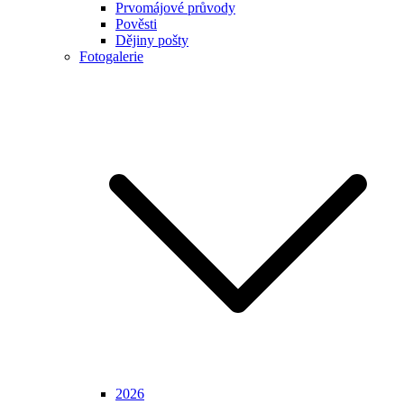
Prvomájové průvody
Pověsti
Dějiny pošty
Fotogalerie
2026