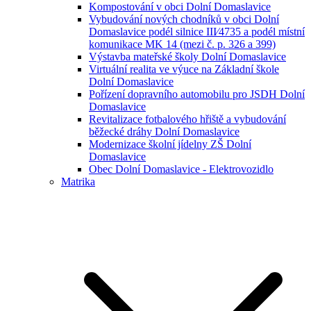
Kompostování v obci Dolní Domaslavice
Vybudování nových chodníků v obci Dolní
Domaslavice podél silnice III⁄4735 a podél místní
komunikace MK 14 (mezi č. p. 326 a 399)
Výstavba mateřské školy Dolní Domaslavice
Virtuální realita ve výuce na Základní škole
Dolní Domaslavice
Pořízení dopravního automobilu pro JSDH Dolní
Domaslavice
Revitalizace fotbalového hřiště a vybudování
běžecké dráhy Dolní Domaslavice
Modernizace školní jídelny ZŠ Dolní
Domaslavice
Obec Dolní Domaslavice - Elektrovozidlo
Matrika