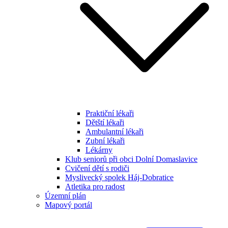
Praktiční lékaři
Dětští lékaři
Ambulantní lékaři
Zubní lékaři
Lékárny
Klub seniorů při obci Dolní Domaslavice
Cvičení dětí s rodiči
Myslivecký spolek Háj-Dobratice
Atletika pro radost
Územní plán
Mapový portál