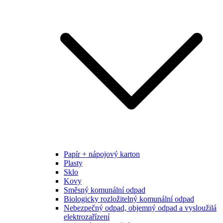
Papír + nápojový karton
Plasty
Sklo
Kovy
Směsný komunální odpad
Biologicky rozložitelný komunální odpad
Nebezpečný odpad, objemný odpad a vysloužilá
elektrozařízení