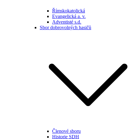
Římskokatolická
Evangelická a. v.
Adventisté s.d.
Sbor dobrovolných hasičů
Členové sboru
Historie SDH