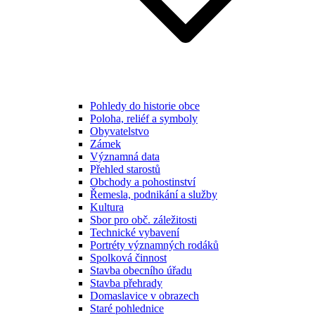
Pohledy do historie obce
Poloha, reliéf a symboly
Obyvatelstvo
Zámek
Významná data
Přehled starostů
Obchody a pohostinství
Řemesla, podnikání a služby
Kultura
Sbor pro obč. záležitosti
Technické vybavení
Portréty významných rodáků
Spolková činnost
Stavba obecního úřadu
Stavba přehrady
Domaslavice v obrazech
Staré pohlednice