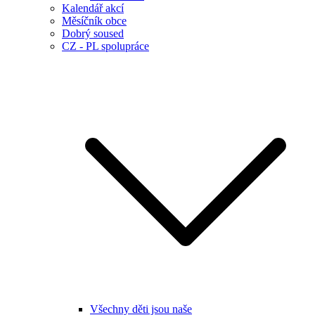
Kalendář akcí
Měsíčník obce
Dobrý soused
CZ - PL spolupráce
Všechny děti jsou naše