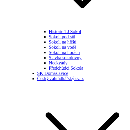
Historie TJ Sokol
Sokoli pod sítí
Sokoli na hřišti
Sokoli na vodě
Sokoli na horách
Stavba sokolovny
Neckyády
Předchůdci Sokola
SK Domaslavice
Český zahrádkářský svaz