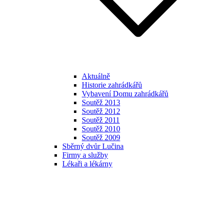
Aktuálně
Historie zahrádkářů
Vybavení Domu zahrádkářů
Soutěž 2013
Soutěž 2012
Soutěž 2011
Soutěž 2010
Soutěž 2009
Sběrný dvůr Lučina
Firmy a služby
Lékaři a lékárny