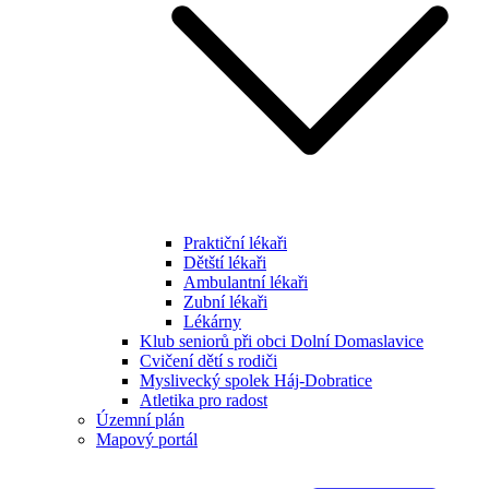
Praktiční lékaři
Dětští lékaři
Ambulantní lékaři
Zubní lékaři
Lékárny
Klub seniorů při obci Dolní Domaslavice
Cvičení dětí s rodiči
Myslivecký spolek Háj-Dobratice
Atletika pro radost
Územní plán
Mapový portál