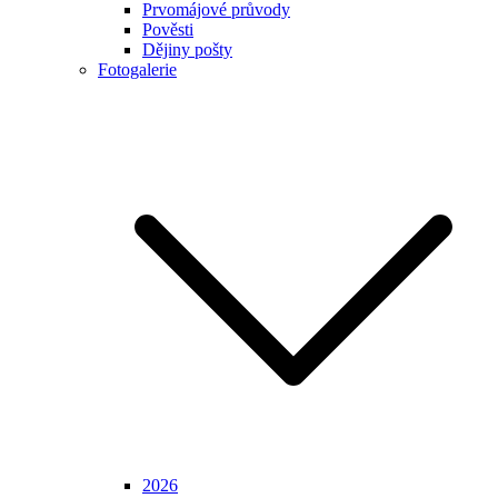
Prvomájové průvody
Pověsti
Dějiny pošty
Fotogalerie
2026