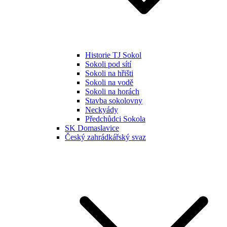
Historie TJ Sokol
Sokoli pod sítí
Sokoli na hřišti
Sokoli na vodě
Sokoli na horách
Stavba sokolovny
Neckyády
Předchůdci Sokola
SK Domaslavice
Český zahrádkářský svaz