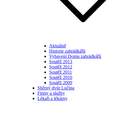
Aktuálně
Historie zahrádkářů
Vybavení Domu zahrádkářů
Soutěž 2013
Soutěž 2012
Soutěž 2011
Soutěž 2010
Soutěž 2009
Sběrný dvůr Lučina
Firmy a služby
Lékaři a lékárny