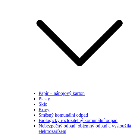
Papír + nápojový karton
Plasty
Sklo
Kovy
Směsný komunální odpad
Biologicky rozložitelný komunální odpad
Nebezpečný odpad, objemný odpad a vysloužilá
elektrozařízení