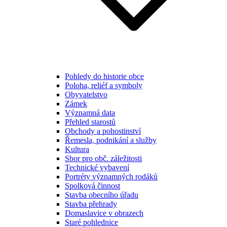
Pohledy do historie obce
Poloha, reliéf a symboly
Obyvatelstvo
Zámek
Významná data
Přehled starostů
Obchody a pohostinství
Řemesla, podnikání a služby
Kultura
Sbor pro obč. záležitosti
Technické vybavení
Portréty významných rodáků
Spolková činnost
Stavba obecního úřadu
Stavba přehrady
Domaslavice v obrazech
Staré pohlednice