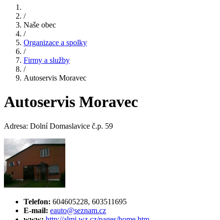
/
Naše obec
/
Organizace a spolky
/
Firmy a služby
/
Autoservis Moravec
Autoservis Moravec
Adresa: Dolní Domaslavice č.p. 59
Telefon:
604605228, 603511695
E-mail:
eauto@seznam.cz
www:
http://almi.wz.cz/pages/home.htm