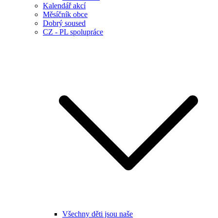
Kalendář akcí
Měsíčník obce
Dobrý soused
CZ - PL spolupráce
Všechny děti jsou naše