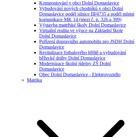
Kompostování v obci Dolní Domaslavice
Vybudování nových chodníků v obci Dolní
Domaslavice podél silnice III⁄4735 a podél místní
komunikace MK 14 (mezi č. p. 326 a 399)
Výstavba mateřské školy Dolní Domaslavice
Virtuální realita ve výuce na Základní škole
Dolní Domaslavice
Pořízení dopravního automobilu pro JSDH Dolní
Domaslavice
Revitalizace fotbalového hřiště a vybudování
běžecké dráhy Dolní Domaslavice
Modernizace školní jídelny ZŠ Dolní
Domaslavice
Obec Dolní Domaslavice - Elektrovozidlo
Matrika