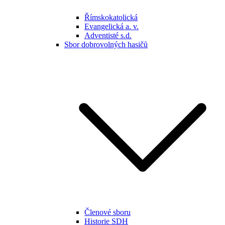
Římskokatolická
Evangelická a. v.
Adventisté s.d.
Sbor dobrovolných hasičů
Členové sboru
Historie SDH