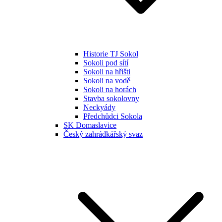
Historie TJ Sokol
Sokoli pod sítí
Sokoli na hřišti
Sokoli na vodě
Sokoli na horách
Stavba sokolovny
Neckyády
Předchůdci Sokola
SK Domaslavice
Český zahrádkářský svaz