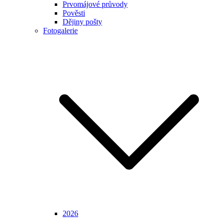
Prvomájové průvody
Pověsti
Dějiny pošty
Fotogalerie
2026