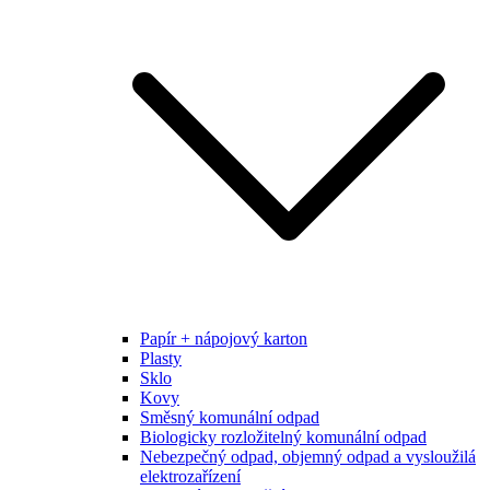
Papír + nápojový karton
Plasty
Sklo
Kovy
Směsný komunální odpad
Biologicky rozložitelný komunální odpad
Nebezpečný odpad, objemný odpad a vysloužilá
elektrozařízení