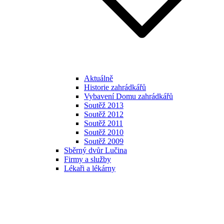
Aktuálně
Historie zahrádkářů
Vybavení Domu zahrádkářů
Soutěž 2013
Soutěž 2012
Soutěž 2011
Soutěž 2010
Soutěž 2009
Sběrný dvůr Lučina
Firmy a služby
Lékaři a lékárny