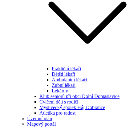
Praktiční lékaři
Dětští lékaři
Ambulantní lékaři
Zubní lékaři
Lékárny
Klub seniorů při obci Dolní Domaslavice
Cvičení dětí s rodiči
Myslivecký spolek Háj-Dobratice
Atletika pro radost
Územní plán
Mapový portál