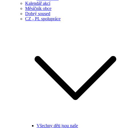
Kalendář akcí
Měsíčník obce
Dobrý soused
CZ - PL spolupráce
Všechny děti jsou naše