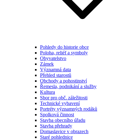
Pohledy do historie obce
Poloha, reliéf a symboly
Obyvatelstvo
Zámek
Významná data
Přehled starostů
Obchody a pohostinství
Řemesla, podnikání a služby
Kultura
Sbor pro obč. záležitosti
Technické vybavení
Portréty významných rodáků
Spolková činnost
Stavba obecního úřadu
Stavba přehrady
Domaslavice v obrazech
Staré pohlednice