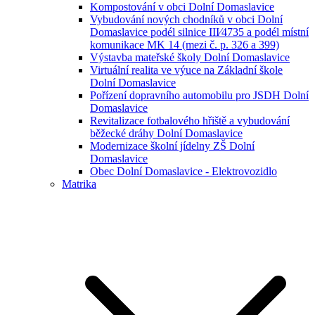
Kompostování v obci Dolní Domaslavice
Vybudování nových chodníků v obci Dolní
Domaslavice podél silnice III⁄4735 a podél místní
komunikace MK 14 (mezi č. p. 326 a 399)
Výstavba mateřské školy Dolní Domaslavice
Virtuální realita ve výuce na Základní škole
Dolní Domaslavice
Pořízení dopravního automobilu pro JSDH Dolní
Domaslavice
Revitalizace fotbalového hřiště a vybudování
běžecké dráhy Dolní Domaslavice
Modernizace školní jídelny ZŠ Dolní
Domaslavice
Obec Dolní Domaslavice - Elektrovozidlo
Matrika