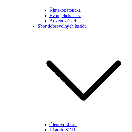
Římskokatolická
Evangelická a. v.
Adventisté s.d.
Sbor dobrovolných hasičů
Členové sboru
Historie SDH