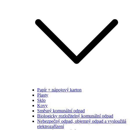
Papír + nápojový karton
Plasty
Sklo
Kovy
Směsný komunální odpad
Biologicky rozložitelný komunální odpad
Nebezpečný odpad, objemný odpad a vysloužilá
elektrozařízení