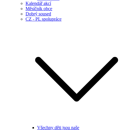
Kalendář akcí
Měsíčník obce
Dobrý soused
CZ - PL spolupráce
Všechny děti jsou naše