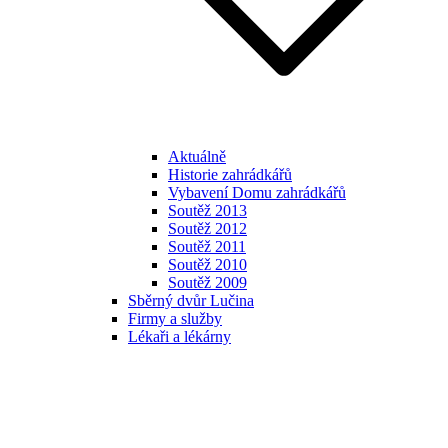
Aktuálně
Historie zahrádkářů
Vybavení Domu zahrádkářů
Soutěž 2013
Soutěž 2012
Soutěž 2011
Soutěž 2010
Soutěž 2009
Sběrný dvůr Lučina
Firmy a služby
Lékaři a lékárny