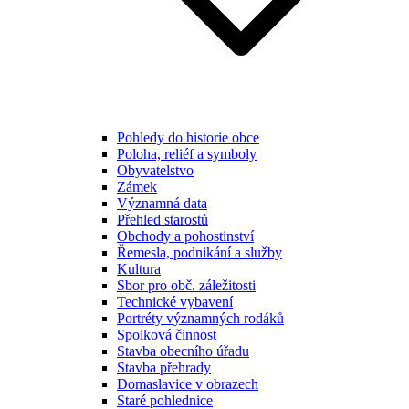
Pohledy do historie obce
Poloha, reliéf a symboly
Obyvatelstvo
Zámek
Významná data
Přehled starostů
Obchody a pohostinství
Řemesla, podnikání a služby
Kultura
Sbor pro obč. záležitosti
Technické vybavení
Portréty významných rodáků
Spolková činnost
Stavba obecního úřadu
Stavba přehrady
Domaslavice v obrazech
Staré pohlednice