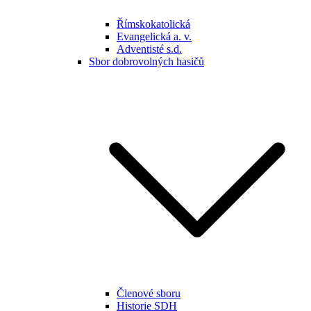
Římskokatolická
Evangelická a. v.
Adventisté s.d.
Sbor dobrovolných hasičů
Členové sboru
Historie SDH