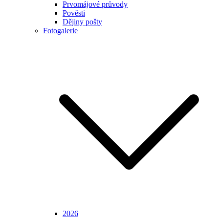
Prvomájové průvody
Pověsti
Dějiny pošty
Fotogalerie
2026