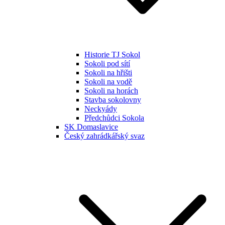
Historie TJ Sokol
Sokoli pod sítí
Sokoli na hřišti
Sokoli na vodě
Sokoli na horách
Stavba sokolovny
Neckyády
Předchůdci Sokola
SK Domaslavice
Český zahrádkářský svaz