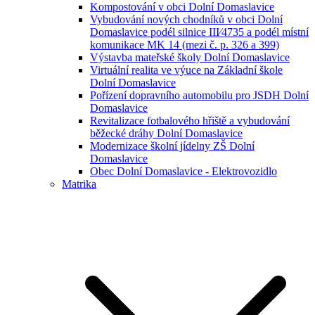
Kompostování v obci Dolní Domaslavice
Vybudování nových chodníků v obci Dolní
Domaslavice podél silnice III⁄4735 a podél místní
komunikace MK 14 (mezi č. p. 326 a 399)
Výstavba mateřské školy Dolní Domaslavice
Virtuální realita ve výuce na Základní škole
Dolní Domaslavice
Pořízení dopravního automobilu pro JSDH Dolní
Domaslavice
Revitalizace fotbalového hřiště a vybudování
běžecké dráhy Dolní Domaslavice
Modernizace školní jídelny ZŠ Dolní
Domaslavice
Obec Dolní Domaslavice - Elektrovozidlo
Matrika