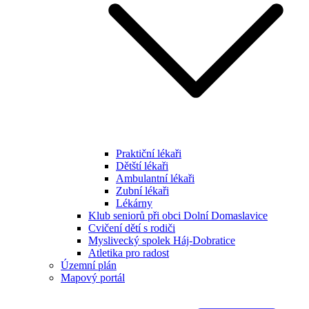
Praktiční lékaři
Dětští lékaři
Ambulantní lékaři
Zubní lékaři
Lékárny
Klub seniorů při obci Dolní Domaslavice
Cvičení dětí s rodiči
Myslivecký spolek Háj-Dobratice
Atletika pro radost
Územní plán
Mapový portál