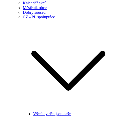
Kalendář akcí
Měsíčník obce
Dobrý soused
CZ - PL spolupráce
Všechny děti jsou naše