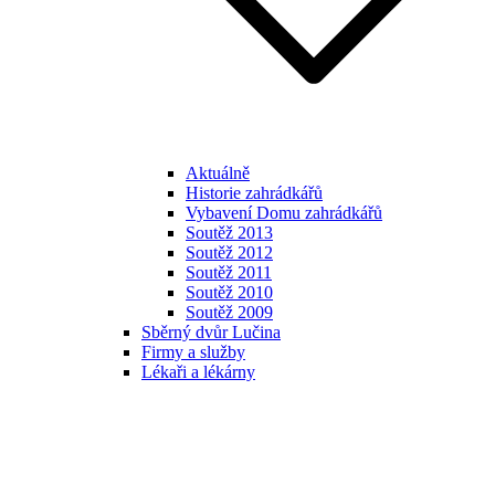
Aktuálně
Historie zahrádkářů
Vybavení Domu zahrádkářů
Soutěž 2013
Soutěž 2012
Soutěž 2011
Soutěž 2010
Soutěž 2009
Sběrný dvůr Lučina
Firmy a služby
Lékaři a lékárny