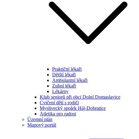
Praktiční lékaři
Dětští lékaři
Ambulantní lékaři
Zubní lékaři
Lékárny
Klub seniorů při obci Dolní Domaslavice
Cvičení dětí s rodiči
Myslivecký spolek Háj-Dobratice
Atletika pro radost
Územní plán
Mapový portál