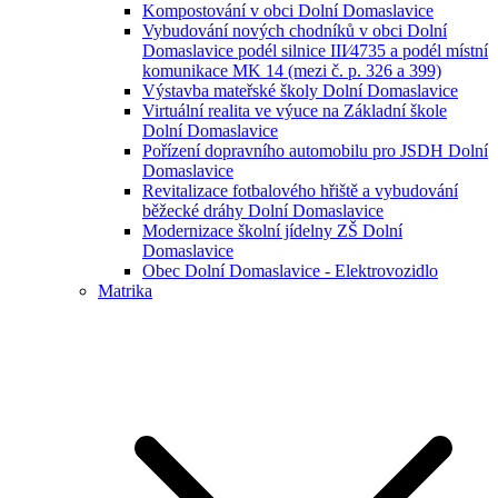
Kompostování v obci Dolní Domaslavice
Vybudování nových chodníků v obci Dolní
Domaslavice podél silnice III⁄4735 a podél místní
komunikace MK 14 (mezi č. p. 326 a 399)
Výstavba mateřské školy Dolní Domaslavice
Virtuální realita ve výuce na Základní škole
Dolní Domaslavice
Pořízení dopravního automobilu pro JSDH Dolní
Domaslavice
Revitalizace fotbalového hřiště a vybudování
běžecké dráhy Dolní Domaslavice
Modernizace školní jídelny ZŠ Dolní
Domaslavice
Obec Dolní Domaslavice - Elektrovozidlo
Matrika