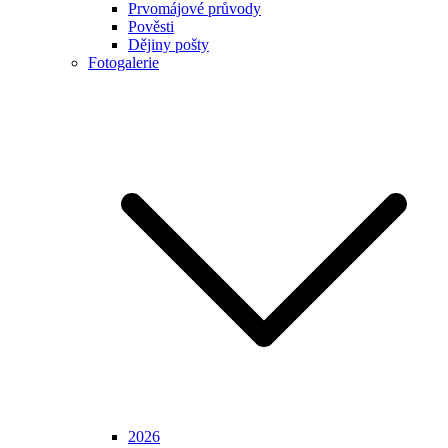
Prvomájové průvody
Pověsti
Dějiny pošty
Fotogalerie
2026