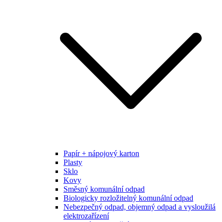
Papír + nápojový karton
Plasty
Sklo
Kovy
Směsný komunální odpad
Biologicky rozložitelný komunální odpad
Nebezpečný odpad, objemný odpad a vysloužilá
elektrozařízení