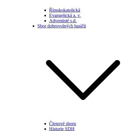
Římskokatolická
Evangelická a. v.
Adventisté s.d.
Sbor dobrovolných hasičů
Členové sboru
Historie SDH