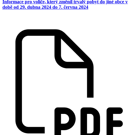
Informace pro voliče, který změnil trvalý pobyt do jiné obce v
době od 29. dubna 2024 do 7. června 2024