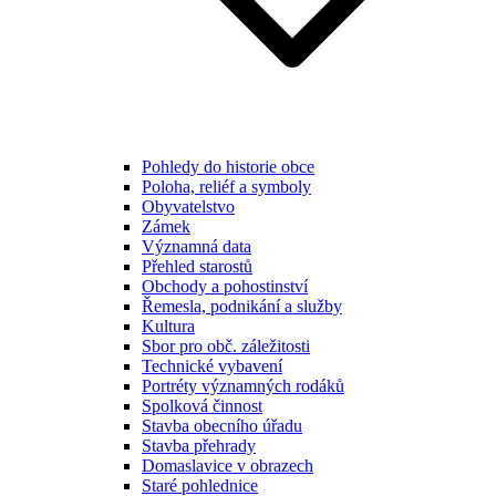
Pohledy do historie obce
Poloha, reliéf a symboly
Obyvatelstvo
Zámek
Významná data
Přehled starostů
Obchody a pohostinství
Řemesla, podnikání a služby
Kultura
Sbor pro obč. záležitosti
Technické vybavení
Portréty významných rodáků
Spolková činnost
Stavba obecního úřadu
Stavba přehrady
Domaslavice v obrazech
Staré pohlednice