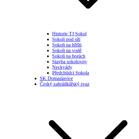
Historie TJ Sokol
Sokoli pod sítí
Sokoli na hřišti
Sokoli na vodě
Sokoli na horách
Stavba sokolovny
Neckyády
Předchůdci Sokola
SK Domaslavice
Český zahrádkářský svaz