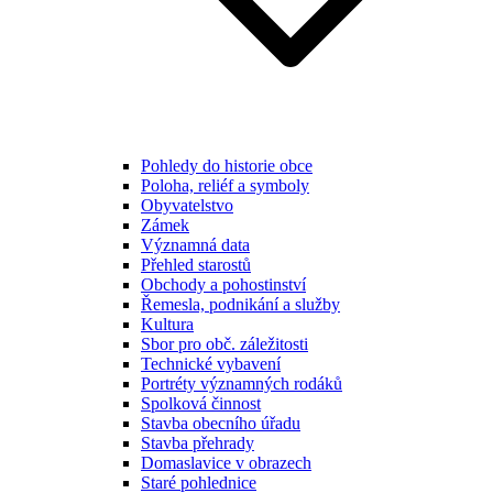
Pohledy do historie obce
Poloha, reliéf a symboly
Obyvatelstvo
Zámek
Významná data
Přehled starostů
Obchody a pohostinství
Řemesla, podnikání a služby
Kultura
Sbor pro obč. záležitosti
Technické vybavení
Portréty významných rodáků
Spolková činnost
Stavba obecního úřadu
Stavba přehrady
Domaslavice v obrazech
Staré pohlednice