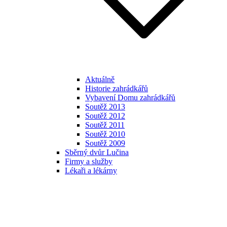
Aktuálně
Historie zahrádkářů
Vybavení Domu zahrádkářů
Soutěž 2013
Soutěž 2012
Soutěž 2011
Soutěž 2010
Soutěž 2009
Sběrný dvůr Lučina
Firmy a služby
Lékaři a lékárny