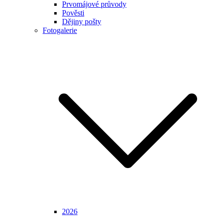
Prvomájové průvody
Pověsti
Dějiny pošty
Fotogalerie
2026