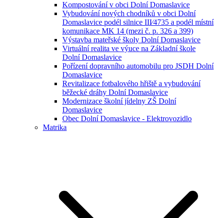
Kompostování v obci Dolní Domaslavice
Vybudování nových chodníků v obci Dolní
Domaslavice podél silnice III⁄4735 a podél místní
komunikace MK 14 (mezi č. p. 326 a 399)
Výstavba mateřské školy Dolní Domaslavice
Virtuální realita ve výuce na Základní škole
Dolní Domaslavice
Pořízení dopravního automobilu pro JSDH Dolní
Domaslavice
Revitalizace fotbalového hřiště a vybudování
běžecké dráhy Dolní Domaslavice
Modernizace školní jídelny ZŠ Dolní
Domaslavice
Obec Dolní Domaslavice - Elektrovozidlo
Matrika