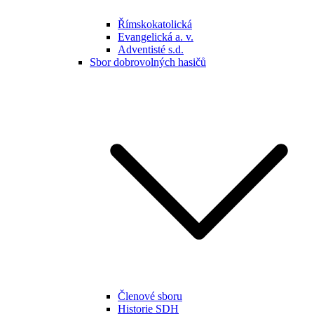
Římskokatolická
Evangelická a. v.
Adventisté s.d.
Sbor dobrovolných hasičů
Členové sboru
Historie SDH