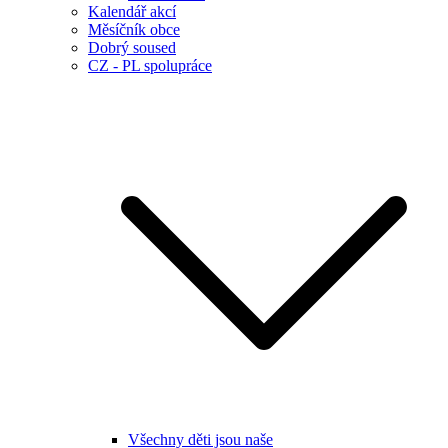
Kalendář akcí
Měsíčník obce
Dobrý soused
CZ - PL spolupráce
Všechny děti jsou naše