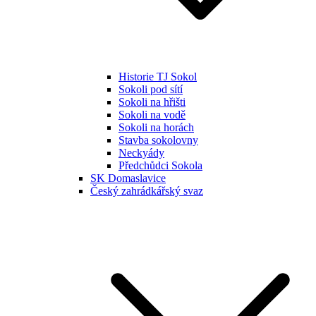
Historie TJ Sokol
Sokoli pod sítí
Sokoli na hřišti
Sokoli na vodě
Sokoli na horách
Stavba sokolovny
Neckyády
Předchůdci Sokola
SK Domaslavice
Český zahrádkářský svaz