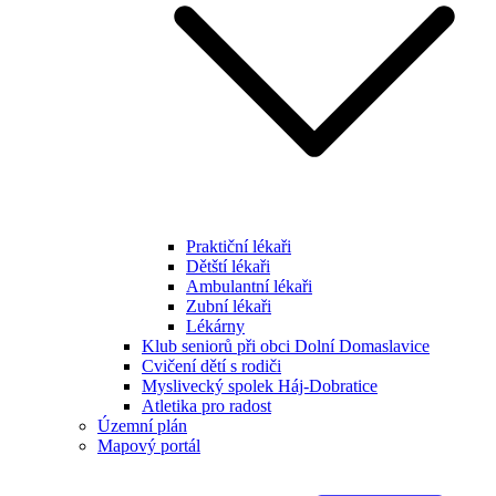
Praktiční lékaři
Dětští lékaři
Ambulantní lékaři
Zubní lékaři
Lékárny
Klub seniorů při obci Dolní Domaslavice
Cvičení dětí s rodiči
Myslivecký spolek Háj-Dobratice
Atletika pro radost
Územní plán
Mapový portál