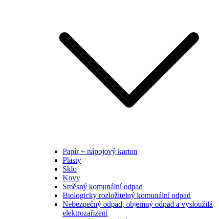
Papír + nápojový karton
Plasty
Sklo
Kovy
Směsný komunální odpad
Biologicky rozložitelný komunální odpad
Nebezpečný odpad, objemný odpad a vysloužilá
elektrozařízení