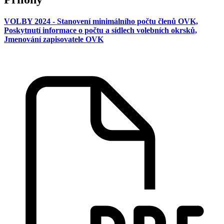
VOLBY 2024 - Stanovení minimálního počtu členů OVK,
Poskytnutí informace o počtu a sídlech volebních okrsků,
Jmenování zapisovatele OVK